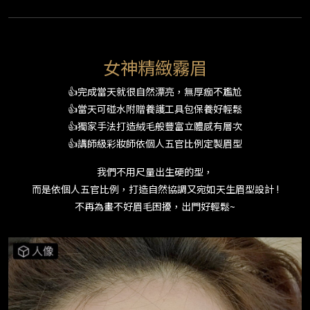
女神精緻霧眉
👍完成當天就很自然漂亮，無厚痂不尷尬
👍當天可碰水附贈養護工具包保養好輕鬆
👍獨家手法打造絨毛般豐富立體感有層次
👍講師級彩妝師依個人五官比例定製眉型
我們不用尺量出生硬的型，
而是依個人五官比例，打造自然協調又宛如天生眉型設計 !
不再為畫不好眉毛困擾，出門好輕鬆~