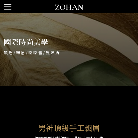
ZOHAN
國際時尚美學
飄眉/霧眉/嘟嘟唇/髮際線
男神頂級手工飄眉