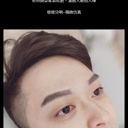
依照臉型客製紋眉，濃眉大眼招人緣
根根分明~精緻仿真