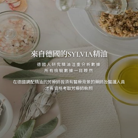
來自德國的SYLVIA精油
德國人研究精油注重分析數據
所有檢驗數據一目瞭然
在德國調配精油的芳療師皆須有醫療背景的藥師及醫護人員
才有資格考取芳療師執照