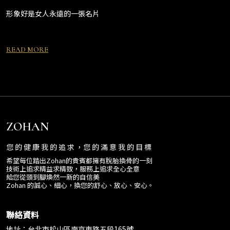
形象好是女人永遠的一張名片
READ MORE
ZOHAN
您 的 健 康 我 的 追 求 ，您 的 滿 意 我 的 目 標
希望每位踏出Zohan的貴賓都擁有脫胎換骨的一刻
技術上追求精益求精致，服務上追求全心全意
給您從頭到腳煥然一新的自信美
Zohan 的誠心、細心，換您的舒心、放心、安心。
聯絡資料
地址：台北市松山區南京東路五段165號